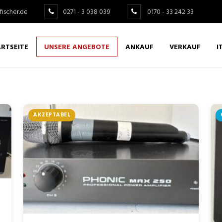
fischer.de
0271 - 3 038 039
0170 - 33 242 33
RTSEITE
UNSERE ANGEBOTE
ANKAUF
VERKAUF
I
AKZEPTABEL