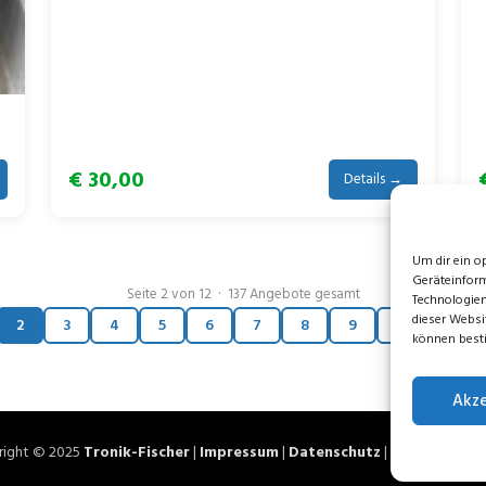
€ 30,00
Details →
Um dir ein o
Geräteinform
Seite 2 von 12 · 137 Angebote gesamt
Technologien
dieser Websit
2
3
4
5
6
7
8
9
10
11
können best
Akze
right © 2025
Tronik-Fischer
|
Impressum
|
Datenschutz
|
AGB
|
Webkat